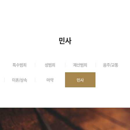
민사
특수범죄
성범죄
재산범죄
음주/교통
이혼/상속
마약
민사