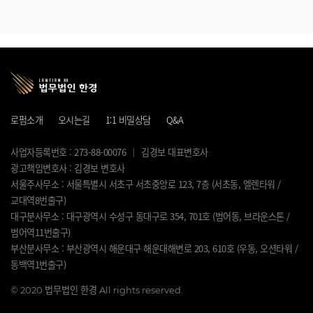
로펌소개
오시는길
1:1 비밀상담
Q&A
사업자등록번호 : 273-88-00076
김경보 대표변호사
광고책임변호사 : 김경보 변호사
서울주사무소 : 서울특별시 서초구 서초중앙로 123, 7층 (서초동, 엘렌타워 /
교대역8번출구)
대구분사무소 : 대구광역시 수성구 동대구로 354, 701호 (범어동, 브라운스톤 /
범어역11번출구)
부산분사무소 : 부산광역시 해운대구 해운대해변로 203, 610호 (우동, 오션타워 /
동백역1번출구)
©
2020 법무법인 한경 All rights reserved.