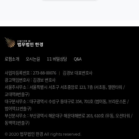
로펌소개
오시는길
1:1 비밀상담
Q&A
사업자등록번호 : 273-88-00076
김경보 대표변호사
광고책임변호사 : 김경보 변호사
서울주사무소 : 서울특별시 서초구 서초중앙로 123, 7층 (서초동, 엘렌타워 /
교대역8번출구)
대구분사무소 : 대구광역시 수성구 동대구로 354, 701호 (범어동, 브라운스톤 /
범어역11번출구)
부산분사무소 : 부산광역시 해운대구 해운대해변로 203, 610호 (우동, 오션타워 /
동백역1번출구)
©
2020 법무법인 한경 All rights reserved.