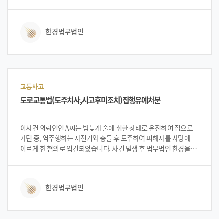
약속을 정한 뒤 두 사람은 만나게 되었습니다. 의뢰인 A씨는 터미널
근처 모텔을 잡아 고소인에게 호실을 알려주었고 방을 나와 밥을
먹은 후 후식을 사서 방으로 다시 들어오게 되었습니다. 서로
한경법무법인
합의하에 두 차례의 성관계를 가졌으며, 그 날 외에도 A씨와 B씨는
연락을 계속하며 만나 성관계를 가지곤 하였습니다. 성관계가 끝난
후 같이 PC방을가서 게임을 할 때도 있었으며 평소 연인과 같이
자연스레 행동을 하였습니다. 그러나 갑자기 고소인 B씨는
일방적으로 A씨에 대하여 연락을 끊었고, 며칠이 지난 뒤
경찰서에서 연락이 와 아청강간 사건으로 입건이 되었다 연락이
교통사고
왔다고 합니다. 의뢰인 A씨는 이런 경험이 처음이었고, 사건 특성상
도로교통법(도주치사,사고후미조치)집행유예처분
이성이 아닌 동성 관계의 사건이었기에 주변에 도움 요청도 하지
못하는 찰나 법무법인 한경에 의뢰를 하게 되었고 의뢰인 A씨는
억울함을 표시하며 도움을 요청 하였습니다. 법무법인 한경의
이사건 의뢰인인 A씨는 밤늦게 술에 취한 상태로 운전하여 집으로
변호인단은 A씨의 무혐의 입증 가능성에 대하여 설명하였고, 이에
가던 중, 역주행하는 자전거와 충돌 후 도주하여 피해자를 사망에
의뢰인 A씨는 법무법인 한경에 사건 의뢰를 하였습니다.
이르게 한 혐의로 입건되었습니다. 사건 발생 후 법무법인 한경을
찾아온 의뢰인과 상담한 변호인단은 의뢰인의 진술 등을 토대로
피해자와의 합의 등을 중심으로 최소한의 처벌을 받는 방향으로
변론방법을 설명 드렸습니다. 특히, 음주사건을 비롯하여 교통사고
한경법무법인
사망사건 같은 경우에는 처벌이 강화되는 추세라 모든 자료,
데이터베이스, 판례, 노하우 등을 접목해야하는 사건이었습니다.