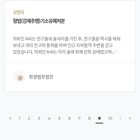
뒤 법무법인 한경에 사건 의뢰를 하였습니다.
성범죄
형법(강제추행)기소유예처분
의뢰인 A씨는 친구들과 술자리를 가진 후, 친구들을 택시를 태워
보내고 여자 친구와 통화를 하며 인근 지하철역 주변을 걷고
있었습니다. 의뢰인 A씨는 이미 술에 취해 만취 상태였으며,
친구들과 헤어질 당시까지의 기억은 선명 하나 취기가 더 올라오는
바람에 그 후 기억은 드문드문 끊긴 상태였습니다. A씨는 술에 취한
탓에 지나가던 이성들에게 헌팅을 시도하였고, 그 중 한명인 피해자
한경법무법인
B씨에게 가까이 다가가게 되었습니다. 그 상황에서 피해자 B씨의
신체에 접촉을 하게 되었으며, 피해자 B씨가 그 자리에서 바로
신고하여 출동한 경찰관에게 현장 체포 되어 간단한 조사를 받은 후
집으로 귀가 하게 되었습니다. 입건 된 후 A씨는 법무법인 한경을
찾아 대처 방안 등을 상담하게 되었고, 법무법인 한경의
변호인단으로부터 상황의 긴급성 및 중요성을 설명을 들은 뒤
법무법인 한경에 사건 의뢰를 하였습니다.
처음으로
페이지
페이지
페이지
페이지
페이지
페이지
페이지
페이지
페이지
다음 페이지
마지막
1
2
3
4
5
6
7
8
9
10