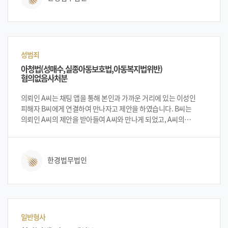
해주었습니다. 치료를 위하여 마사지 도중 트레이닝복을 살짝 들어
올려 손을 넣어 마사지를 진행하게 되었는데, A씨가 B씨에게
아프지는 않은지 괜찮은지 계속해서 물어보았으나 B씨는 어떠한
내색도 하지 않았습니다. 수업이 끝난 후, 고소인 B씨는 의뢰인
A씨를 상대로 고소를 하여 A씨는 강제추행 혐의로 입건이
성범죄
되었습니다. 이런 경험이 처음이었던 A씨는 입건 된 후 법무법인
아청법(성매수,실종아동보호법,아동복지법위반)
한경을 찾아 대처 방안 등을 상담하였습니다. 법무법인 한경의
혐의없음사처분
변호인단으로부터 상황의 긴급성 및 중요성 설명을 들은 뒤
법무법인 한경에 사건 의뢰를 하였습니다.
의뢰인 A씨는 채팅 앱을 통해 본인과 가까운 거리에 있는 이성인
피해자 B씨에게 연결하여 만나자고 제안을 하였습니다. B씨는
의뢰인 A씨의 제안을 받아들여 A씨와 만나게 되었고, A씨의
집으로가 대화를 하다가 자연스레 성관계를 가지게 되었습니다.
피해자 B씨는 의뢰인과 저녁을 먹으면서 갑자기 본인은
미성년자이며, 가출을 하였고 현재 지낼 곳이 없으니 의뢰인 A씨의
한경법무법인
집에서 지내게 해달라고 요구를 하였습니다. 의뢰인 A씨는 당분간만
지내는 것에 대하여 허락을 하였고, 합의 하에 성관계를 가지는 것은
아무런 문제가 되지 않을 것으로 생각하였기에 후에도 B씨와 관계를
가지게 되었습니다. B씨는 A씨의 집에서 며칠을 지내다가 나가게
되었고, B씨가 A씨의 집에서 나가고 난 뒤 경찰에서 연락이 와서
미성년자 성매수 등으로 사건이 입건되었다고 연락을 받게
일반형사
되었습니다. 의뢰인 A씨는 입건 된 후 도움을 받고자 법무법인