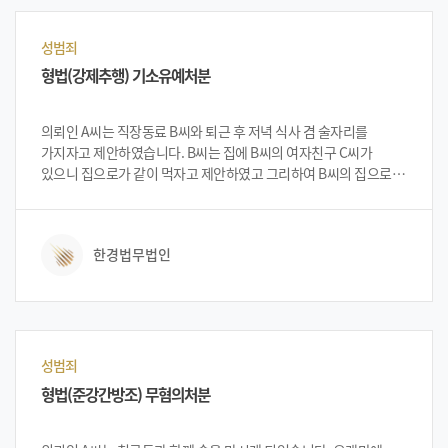
성범죄
형법(강제추행) 기소유예처분
의뢰인 A씨는 직장동료 B씨와 퇴근 후 저녁 식사 겸 술자리를
가지자고 제안하였습니다. B씨는 집에 B씨의 여자친구 C씨가
있으니 집으로가 같이 먹자고 제안하였고 그리하여 B씨의 집으로
가게 되었습니다. 다 같이 술을 마시던 의뢰인은 평소 주량을 넘는
술을 마시게 되었습니다. 의뢰인 A씨의 직장동료 B씨는 피곤한
나머지 먼저 방에 들어가서 잠이 들었고, 의뢰인 A씨와 C씨는 술을
한경법무법인
더 마시며 영화를 보았습니다. 며칠이 지난 후, B씨가 의뢰인에게
얘기를 하자고 하였고 의뢰인이 영화를 보면서 C씨를 추행하였다는
사실을 알게 되었다고 말하였습니다. 의뢰인이 B씨로부터 이야기를
들었을 당시에는 이미 C씨가 A씨를 상대로 고소를 한 상태였으며,
의뢰인은 입건 된 후 법무법인 한경을 찾아 대처 방안 등을
상담하였습니다.
성범죄
형법(준강간방조) 무혐의처분