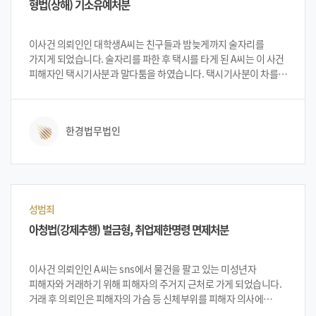
형법(상해) 기소유예처분
한경을 찾아 대처 방안 등을 상담 받게 되었고, 법무법인 한경의
변호인단으로부터 상황의 긴급성 및 중요성을 설명을 들은 뒤
법무법인 한경에 사건 의뢰를 하였습니다.
이사건 의뢰인인 대학생A씨는 친구들과 밤늦게까지 술자리를
가지게 되었습니다. 술자리를 파한 후 택시를 타게 된 A씨는 이 사건
피해자인 택시기사분과 말다툼을 하였습니다. 택시기사분이 차를
갓길로 세워 하차한 후 A씨에게 내려달라고 요청하였습니다. 술에
취한 A씨는 순간 흥분하여 차에서 내려 피해자에게 수차례 폭행하여
상해혐의로 경찰에 입건되었습니다. 입건된 후 의뢰인은 법무법인
한경법무법인
한경을 방문하여 아직 대학생 신분이고 앞으로 취업 등 사회생활에
문제가 없도록 기소유예를 원한다는 내용으로 상담을 하였습니다.
상담을 진행한 법무법인 한경 변호인단은 가능성에 대하여 설명
드렸고 의뢰인 A씨는 이에 법무법인 한경에 의뢰를 하게
되었습니다.
성범죄
아청법(강제추행) 벌금형, 취업제한명령 면제처분
이사건 의뢰인인 A씨는 sns에서 물건을 팔고 있는 미성년자
피해자와 거래하기 위해 피해자의 주거지 근처로 가게 되었습니다.
거래 후 의뢰인은 피해자의 가슴 등 신체부위를 피해자 의사에
반하여 만져 추행한 혐의로 입건되었습니다. 입건된 후 의뢰인은