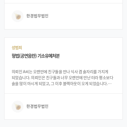
법무법인 한경을 방문하여 직업특성상 벌금형선고 및 취업제한명령
면제를 원한다는 내용으로 상담을 하였습니다. 상담을 진행한
한경법무법인
법무법인 한경 변호인단은 가능에 대하여 설명 드렸고 의뢰인 A씨는
이에 법무법인 한경에 의뢰를 하게 되었습니다.
성범죄
형법(공연음란) 기소유예처분
의뢰인 A씨는 오랜만에 친구들을 만나 식사 겸 술자리를 가지게
되었습니다. 의뢰인은 친구들과 너무 오랜만에 만난 터라 평소보다
술을 많이 마시게 되었고, 그 이후 블랙아웃이 오게 되었습니다.
의뢰인 A씨는 친구들과 어떻게 헤어졌는지 버스 정류장까지 어떻게
이동하였는지 기억도 못 하는 상태였습니다. 의뢰인은 종점에
도착하여 버스에서 하차를 하려고 하였으나 버스에서 성기를
한경법무법인
노출하였다는 버스기사님의 신고로 출동한 경찰관에게 현장 체포
되어 조사를 받은 후 집으로 귀가 하게 되었습니다. 입건 된 후 A씨는
법무법인 한경을 찾아 대처 방안 등을 상담하게 되었고, 법무법인
한경의 변호인단으로부터 상황의 긴급성 및 중요성을 설명을 들은