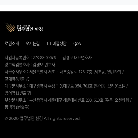
로펌소개
오시는길
1:1 비밀상담
Q&A
사업자등록번호 : 273-88-00076
김경보 대표변호사
광고책임변호사 : 김경보 변호사
서울주사무소 : 서울특별시 서초구 서초중앙로 123, 7층 (서초동, 엘렌타워 /
교대역8번출구)
대구분사무소 : 대구광역시 수성구 동대구로 354, 701호 (범어동, 브라운스톤 /
범어역11번출구)
부산분사무소 : 부산광역시 해운대구 해운대해변로 203, 610호 (우동, 오션타워 /
동백역1번출구)
©
2020 법무법인 한경 All rights reserved.