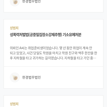
한경법무법인
성범죄
성폭력처벌법(공중밀집장소강제추행) 기소유예처분
의뢰인 A씨는 취업준비생이었습니다. 몇 년 동안 취업이 계속 안
되고 있었고, 사건 당일도 학원을 마치고 학원 친구와 맥주 한잔을 한
후 지하철을 타고 귀가하는 길이였습니다. 지하철을 타고 가던 중
의뢰인 A씨 옆에는 피해자 B씨가 잠이 들어 있었고, 피해자 B씨의
허벅지를 한 차례 더듬은 후 반응이 없자 가슴을 더듬었습니다. 이에
놀란 B씨는 그 자리에서 바로 신고를 하였으며, 의뢰인 A씨는 다음
한경법무법인
역에서 체포되었습니다. 간단한 진술서를 작성 후 집으로 귀가하게
되었고, 입건 된 후 A씨는 법무법인 한경을 찾아 대처 방안 등을
상담하게 되었고, 법무법인 한경의 변호인단으로부터 상황의
긴급성 및 중요성을 설명을 들은 뒤 법무법인 한경에 사건 의뢰를
하였습니다.
성범죄