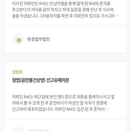
이사건 의뢰인인 A씨는 만남어플을 통해 알게 된 B씨와 문자를
주고받다가 저녁을 같이 먹자고 하여 일정을 정해 만난 후 식사와
술을 마셨습니다. 1차술자리를 파한 후 의뢰인의 집으로 가서 2차를
가지기로 하였습니다. 집에 도착 후 술을 마시다가 B씨가 먼저
피곤하다며 침대에 누웠습니다. 의뢰인은 B씨와 같이 누워 이야기를
하다가 서로 호감이 형성되어 관계를 가지게 되었습니다. 며칠 후
한경법무법인
의뢰인은 강간으로 고소되었다는 연락을 받은 후 법무법인 한경을
찾아와 이와 같이 억울한 내용을 설명하며 상담을 받았습니다. 한경
변호인단은 억울함을 호소하는 의뢰인에게 충분히 다투어 볼만
하고, 무혐의 가능성 등을 설명하였습니다. 성범죄 같은 경우에는
처벌이 강화되는 추세라 그 억울함을 제대로 해결하지 못하면 평생
성범죄 전과자로 살아야 하며, 취업 등에 불리한 조건으로
성범죄
작용되기에 그 중요성이 기타 형사 범죄에 비하여 상대적으로
형법(음란물건상영) 선고유예처분
크기에 모든 자료, 데이터베이스, 판례, 노하우 등을 접목해야하는
사건이었습니다.
의뢰인 A씨는 퇴근길에 본인 핸드폰으로 야동을 플레이시키고 옆
차에서 볼 수 있게 한 후 운전하다가 여성인 옆 차주가 경찰에
신고하여 체포되었습니다. 의뢰인 A씨는 입건 된 후 혼자서
진행하다가 약식으로 벌금형이 나와서 도움을 받고자 법무법인
한경을 찾아 대처 방안 등을 상담 받게 되었습니다.