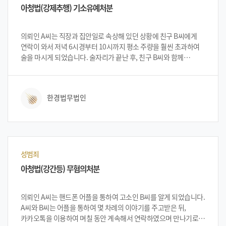
아청법(강제추행) 기소유예처분
의뢰인 A씨는 직장과 집안일로 속상해 있던 상황에 친구 B씨에게
연락이 와서 저녁 6시경부터 10시까지 평소 주량을 훨씬 초과하여
술을 마시게 되었습니다. 술자리가 끝난 후, 친구 B씨와 함께
편의점을 가게 되었고 편의점 안에 있던 손님 중 7살 정도로 되어
보이는 어린아이가 있었는데 이미 만취였던 의뢰인 A씨는 본인의
딸이 생각나 아이의 머리를 쓰다듬고 포옹을 하게 되었습니다. 이를
한경법무법인
본 편의점 직원이 경찰에 신고하여 체포되었습니다. 의뢰인 A씨는
입건 된 후 도움을 받고자 법무법인 한경을 찾아 대처 방안 등을 상담
받게 되었고, 법무법인 한경의 변호인단으로부터 상황의 긴급성 및
중요성을 설명을 들은 뒤 법무법인 한경에 사건 의뢰를 하였습니다.
성범죄
아청법(강간등) 무혐의처분
의뢰인 A씨는 핸드폰 어플을 통하여 고소인 B씨를 알게 되었습니다.
A씨와 B씨는 어플을 통하여 몇 차례의 이야기를 주고받은 뒤,
카카오톡을 이용하여 며칠 동안 계속해서 연락하였으며 만나기로