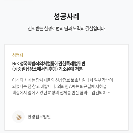
성공사례
신뢰받는 한경로펌의 땀과 노력의 결실입니다.
성범죄
Re: 성폭력범죄의처벌등에관한특례법위반
(공중밀집장소에서의추행) 기소유예 처분
아래의 사례는 당사자들의 신상정보 보호차원에서 일부 각색이
되었다는 점 참고 바랍니다. 의뢰인 A씨는 퇴근길에 지하철
객실에서 옆에 서있던 여성의 신체를 만진 혐의로 입건되어
법무법인 한경을 찾아 상담을 진행하게 되었습니다. 의뢰인은
우발적이지만 범죄 행위를 한 것에 크게 자책하였으나 선처를
구하는 방법을 문의하셨습니다.
한경법무법인