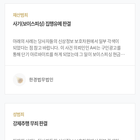
재산범죄
사기(보이스피싱) 집행유예 판결
아래의 사례는 당사자들의 신상정보 보호차원에서 일부 각색이
되었다는 점 참고 바랍니다. 이 사건 의뢰인인 A씨는 구인광고를
통해 단기 아르바이트를 하게 되었는데 그 일이 보이스피싱 현금
전달책이었습니다. 당시 대학교 휴학생이었던 의뢰인은 학비
조달을 위해 아르바이트를 하게 되었는데 범죄에 휘말려서 사기로
입건되어 법무법인 한경을 찾아와 상담을 받게 되었습니다. 불특정
한경법무법인
다수인을 상대로 피해를 입히는 보이스피싱 범죄는 그 사회적
폐해가 커 엄벌로 처벌하는 추세라 구속 가능성이 높은
사건이었습니다. 법무법인 한경 변호인단은 피해회복을 최대한으로
해서 집행유예 선고를 목표로 하자고 설명 하였고 이에 의뢰인A씨는
법무법인 한경을 선임하여 진행하였습니다.
성범죄
강제추행 무죄 판결