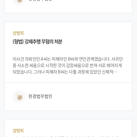
음주 전과가 여러 차례 있었던 의뢰인은 실형 가능성이 높다는
사실을 인지하고 방문하였습니다. 당시 의뢰인은 코로나로 운영
중이던 업소를 폐업하고 건설관련 업에 종사하며 어렵게 생계를
꾸려가던 상황이라 구속이 되면 안 되는 절박한 상황에 처해
있었습니다. 법무법인 한경 변호인단은 집행유예 가능성, 성공사례
성범죄
등을 구체적으로 설명해 드렸고, 설명을 들은 의뢰인은 법무법인
(형법) 강제추행 무혐의 처분
한경에 사건 의뢰를 하였습니다.
이사건 의뢰인인 A씨는 피해자인 B씨와 연인관계였습니다. 사귀던
중 사소한 싸움으로 시작한 것이 감정싸움으로 번져 서로 헤어지게
되었습니다. 그러나 피해자 B씨는 다툼 과정에 있었던 신체적
접촉을 강제추행으로 고소하였습니다. 고소를 당해 경찰로부터
연락을 받은 A씨는 법무법인 한경을 방문하여 전문 변호사와 상담을
진행하였습니다. 법무법인 한경 변호인단은 당시 사건상황을 듣고
한경법무법인
무혐의처분을 충분히 받을 수 있다고 설명하고 사건을 진행하게
되었습니다.
성범죄