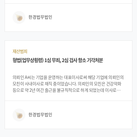
수 있는지 문의를 하게 되었습니다. 법무법인 한경 변호인단은 1심
기록을 검토한 후 변호인 접견을 진행하였습니다. 의뢰인은 자신의
한경법무법인
혐의를 인정하며 반성하고 있었습니다. 법무법인 한경 변호인단은
항소심에서 형 집행유예의 가능성을 설명 드렸습니다. 이에
의뢰인은 이 사건을 한경에 의뢰하여 진행하게 되었습니다.
재산범죄
형법(업무상횡령) 1심 무죄, 2심 검사 항소 기각처분
의뢰인 A씨는 기업을 운영하는 대표이사로써 해당 기업에 의뢰인의
모친이 사내이사로 재직 중이었습니다. 의뢰인의 모친은 건강악화
등으로 약 2년 여간 출근을 불규칙적으로 하게 되었는데 이사로
등기된 모친에게 의뢰인이 임금을 지급하였습니다. 그러나
의뢰인이 모친에게 지급한 임금이 부당하게 지급되었다는 이유로
업무상횡령 혐의로 입건이 되어 법무법인 한경을 찾아와 상담을
한경법무법인
진행하였습니다. 업무상횡령죄로 입건된 A씨는 자신의 억울함을
표시하며 도움을 받고자 법무법인 한경을 찾아 대처 방안 등을 상담
받게 되었습니다. 법무법인 한경의 변호인단은 A씨의 무죄를 입증할
가능성에 대하여 설명하였고, 이에 의뢰인 A씨는 법무법인 한경에