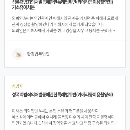
성폭력범죄의처벌등에관한특례법위반(카메라등이용촬영죄)
기소유예처분
의뢰인 A씨는 연인관계인 피해자와 관계를 가지던 중 피해자 모르게
관계 영상을 촬영하였다가 피해자에게 들키게 되었습니다.
의뢰인은 피해자에게 사과를 하고 영상을 지우고 용서를 구했지만
화가 난 피해자는 의뢰인을 경찰에 신고하였습니다. 그 후 의뢰인은
카메라등이용촬영죄로 입건이 되었고, 입건 된 후 법무법인 한경을
방문하여 대처 방안 등을 상담하게 되었습니다. 법무법인 한경의
한경법무법인
변호인단으로부터 상황의 긴급성 및 중요성을 설명을 들은 뒤
의뢰인 A씨는 법무법인 한경에 사건 의뢰를 하였습니다. 의뢰인은
장래 취업에 문제가 생기지 않게 처벌 수위를 최대한 낮춰
기소유예를 원하였습니다. 한경 변호인단은 순간 호기심에
충동적으로 시작하였고, 촬영물을 유포하거나 타인에게 보여주지도
않았으며 다른 기기에 저장하지도 않았다는 점, 초범이라는 점 등이
성범죄
유리하게 작용하겠지만, 초범이어도 성범죄인 경우 최근 법적
성폭력범죄의처벌등에관한특례법위반(카메라등이용촬영죄)
처벌수위뿐 아니라 사회적 비난성도 높아지고 있어서 피해자와의
합의진행 및 의뢰인에게 유리한 양형자료를 제출하여 그
처벌수위를 낮춰야 한다는 것이 변호사님들의 공통된
이사건 의뢰인인 A씨는 본인 소유의 핸드폰을 사용하여
의견이었습니다. 그리하여 변호사님과의 상담 및 컨설팅을 통하여
에스컬레이터 등에서 수차례 불특정 다수의 치마 안쪽을 촬영하다
기소유예를 목표로 진행을 하였습니다.
입건되었습니다. 1심에서 징역형을 선고 받고 법정 구속된 의뢰인의
가족들이 법무법인 한경을 방문하여 항소심에서 집행유예를 받을