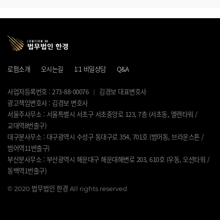
로펌소개
오시는길
1:1 비밀상담
Q&A
사업자등록번호 : 273-88-00076
김경보 대표변호사
광고책임변호사 : 김경보 변호사
서울주사무소 : 서울특별시 서초구 서초중앙로 123, 7층 (서초동, 엘렌타워 /
교대역8번출구)
대구분사무소 : 대구광역시 수성구 동대구로 354, 701호 (범어동, 브라운스톤 /
범어역11번출구)
부산분사무소 : 부산광역시 해운대구 해운대해변로 203, 610호 (우동, 오션타워 /
동백역1번출구)
©
2020 법무법인 한경 All rights reserved.