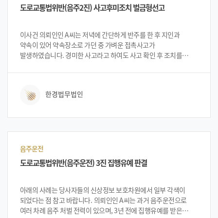
도로교통법위반(음주2진) 사고후미조치 벌금형선고
이사건 의뢰인인 A씨는 저녁에 간단하게 반주를 한 후 지인과
약속이 있어 약속장소로 가던 중 가벼운 접촉사고가
발생하였습니다. 경미한 사고라고 하여도 사고 확인 후 조치를
하였어야 했으나 과거 음주운전으로 처벌을 받은 전력이 있어 순간
잘못 판단하여 도주하였습니다. 잠시 후 약속장소인 식당에 주차한
후 지인과 만남을 마치고 나오는데 신고를 받고 출동한 경찰에
한경법무법인
단속되어 입건되었습니다. 2회 이상 음주운전 및 사고후미조치로
입건된 의뢰인은 법무법인 한경을 찾아 사건을 의뢰하게
되었습니다.
음주운전
도로교통법위반(음주운전) 3진 집행유예 판결
아래의 사례는 당사자들의 신상정보 보호차원에서 일부 각색이
되었다는 점 참고 바랍니다. 의뢰인인 A씨는 과거 음주운전으로
여러 차례 음주 처벌 전력이 있으며, 3년 전에 집행유예를 받은