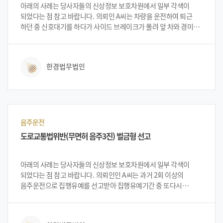
아래의 사례는 당사자들의 신상정보 보호차원에서 일부 각색이
되었다는 점 참고 바랍니다. 의뢰인 A씨는 차량을 운전하여 퇴근
하던 중 신호대기를 하다가 사이드 브레이크가 풀려 앞 차와 경미한
접촉이 발생했습니다. 차량에서 내린 후 앞 차 운전자에게 괜찮은지
물어보고 차량도 멀쩡해서 그냥 집으로 갔습니다. 그러나 며칠 후
자신이 사고후미조치 등으로 형사 입건된 사실을 알게 되었습니다.
한경법무법인
법무법인 한경 사무실을 방문한 의뢰인은 혐의를 강력하게
부인하였고 억울함을 풀기를 원하였습니다.
음주운전
도로교통법위반(무면허 음주3진) 벌금형 선고
아래의 사례는 당사자들의 신상정보 보호차원에서 일부 각색이
되었다는 점 참고 바랍니다. 의뢰인인 A씨는 과거 2회 이상의
음주운전으로 집행유예를 선고받아 집행유예기간 중 또다시
음주운전을 하다 새벽에 두 번 적발되어 형사 입건되었습니다.
의뢰인은 집행유예 기간 중 다시 무면허 음주운전을 하다가
적발되어 상황의 심각성을 느끼고 법무법인 한경을 찾아 상담을