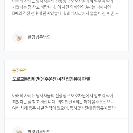
아래의 사례는 당사자들의 신상정보 보호차원에서 일부 각색이
되었다는 점 참고 바랍니다. 이 사건 의뢰인인 A씨는 피해자인
B씨와 직장 선후배 관계였습니다. 회식자리에서 술을 마신 후 손을
씻는 피해자에게 손을 그렇게 씻으면 안 된다고 하며 비누칠을 해
주었습니다. 별 것 아닌 일로 넘어갔으나 피해자 B씨는 의뢰인의
신체적 접촉을 강제추행으로 고소하였습니다. 고소를 당해
한경법무법인
경찰로부터 연락을 받은 의뢰인 A씨는 법무법인 한경을 방문하여
전문 변호사와 상담을 진행하였습니다. 법무법인 한경 변호인단은
당시 사건상황을 듣고 충분히 다투어 볼 수 있다고 설명하고 사건을
진행하게 되었습니다.
음주운전
도로교통법위반(음주운전) 4진 집행유예 판결
아래의 사례는 당사자들의 신상정보 보호차원에서 일부 각색이
되었다는 점 참고 바랍니다. 의뢰인인 A씨는 과거 음주운전으로
여러 차례 음주 처벌 전력이 있으며, 특히 2년 전에 집행유예를 받은
전력이 있었습니다. 어느 날 동료들과 회식을 한 후 의뢰인 A씨는
대리를 불렀지만 빨리 오지 않자 가까운 거리는 괜찮겠지 라는
안일한 생각으로 음주운전으로 또다시 적발되어 입건되었습니다.
한경법무법인
의뢰인은 입건된 후 법무법인 한경을 찾아 상담을 진행하였습니다.