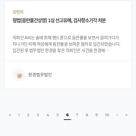
사건을 의뢰하였습니다.
성범죄
형법(음란물건상영) 1심 선고유예, 검사항소기각 처분
의뢰인 A씨는 술에 취해 핸드폰으로 음란물을 보면서 걸어가다가
지나가던 피해 여성에게 음란물을 보여준 혐의로 입건되었습니다.
입건된 후 법무법인 한경을 찾은 의뢰인은 사건을 한경에
의뢰하였습니다. 의뢰인의 요구사항에 맞춰 조사 및 재판에서
유리한 양형자료를 첨부하여 선처를 구하는 변호인의견서 제출
등을 하여 1심에서 선고유예를 받았습니다. 그러나 검사 측에서
한경법무법인
양형부당을 이유로 항소를 재기 하였습니다.
처음으로
페이지
페이지
페이지
페이지
페이지
페이지
페이지
페이지
페이지
다음 페이지
마지막
1
2
3
4
5
6
7
8
9
10