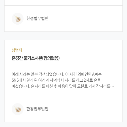
전력이 있었습니다. 특히 음주전과가 최근 5년 내 벌어진 사건으로
구속 가능성이 높은 사건이었습니다. 의뢰인은 건설업에 종사
중이었으며 사건 당일 일을 마친 후 자신의 집 근처에서 동료와 술을
한경법무법인
마시게 되었습니다. 술을 마신 후 동료가 만취되어 혼자 집에 갈 수
없을 것 같아 본인의 차량으로 동료의 집으로 데려다 주었습니다.
집에 도착하기 전 의뢰인의 동료가 구토를 하여 차를 세웠는데 음주
단속에 적발 되었습니다. 의뢰인은 입건된 후 법무법인 한경을 찾아
상담을 진행하였습니다.
성범죄
준강간 불기소처분(혐의없음)
아래 사례는 일부 각색되었습니다. 이 사건 의뢰인인 A씨는
SNS에서 알게 된 여성과 저녁식사 자리를 하고 2차로 술을
마셨습니다. 술자리를 마친 후 마음이 맞아 모텔로 가서 잠자리를
가지게 되었습니다. 의뢰인은 상호 합의하에 이루어진 관계라고
생각했으나 나중에 B씨가 준강간으로 고소하자 법무법인 한경을
방문하여 상담을 진행하였습니다. 법무법인 형사전문 변호인단은
한경법무법인
A씨의 무혐의 입증 가능성이 있다고 설명 하였고 이에 의뢰인A씨는
법무법인 한경을 선임하여 진행하였습니다.