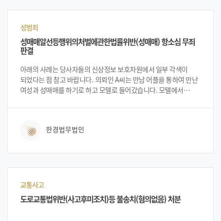
성범죄
성매매알선등행위의처벌에관한법률위반(성매매) 항소심 무죄
판결
아래의 사례는 당사자들의 신상정보 보호차원에서 일부 각색이
되었다는 점 참고 바랍니다. 의뢰인 A씨는 만남 어플을 통하여 만난
여성과 성매매를 하기로 하고 모텔로 들어갔습니다. 모텔에서
성관계를 시도 하던 중 경찰의 단속에 적발되어 입건되었습니다.
입건된 의뢰인은 성매매 시도한 것은 인정하였으나 실제로 삽입
등의 성교행위나 유사 성교행위를 하지 않았다고 주장하였습니다.
한경법무법인
그러나 1심에서는 의뢰인의 혐의를 유죄로 판단하여 벌금형을 선고
하였습니다. 의뢰인은 이에 불복하여 항소장을 제출한 뒤 법무법인
한경을 방문하여 상담을 진행하게 되었습니다.
교통사고
도로교통법위반(사고후미조치)등 불송치(혐의없음) 처분