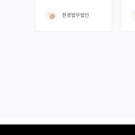
법인으로 찾아오셨습니다.
바랍니
골목길에서 지나가던 행인과
마
직
시비가 생겨 몸싸움으로
아
한경법무법인
달
이어졌습니다. 의뢰인은 이 후
강
이
경찰로부터 상해로
법
필
입건되었다는 연락을 받고
방
해
법무법인 한경을 찾아와
되었
순
상담을 진행하였습니다.
변
친
의뢰인은 혐의를 인정하였으며
인
되
피해자에게 사과를 하고
사
친
합의를 통하여 용서를 구하고
적
투
싶어 하였습니다. 법무법인
기
두
한경 변호인단은 의뢰인에게
하
되
빠른 합의 및 양형자료를
한
친
준비하여 기소유예를 목표로
되었습
조
진행하자고 설명하였고 이에
당
투
의뢰인은 이 사건을 법무법인
보
이
한경에 의뢰하게 되었습니다. >
되
마
위의 사례는 당사자들의
(
신상정보 보호차원에서 일부