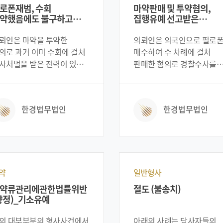
뢰인은 과거 집행유예의
지인에게 건넸을 뿐, 실제 그
로폰재범, 수회
마약판매 및 투약혐의,
을 선고받은 후 다시 구공판
마약을 투약하거나 판매하
약했음에도 불구하고
집행유예 선고받은
었기에 구속될 위험은
의향이 전혀 없었습니다.
행유예판결
성공사례
론이고 중형에 처해질
그래서 의뢰인은 억울함을
뢰인은 마약을 투약한
의뢰인은 외국인으로 필로
능성이 매우 농후한
풀기 위해 본 변호인을 찾아
의로 과거 이미 수회에 걸쳐
매수하여 수 차례에 걸쳐
였습니다. 위 사례는
사건을 의뢰하였습니다. 위
사처벌을 받은 전력이 있는
판매한 혐의로 경찰수사를
사자들의 신상정보를
사례는 당사자들의 신상정
태였습니다. 그럼에도
받게 되었습니다. 게다가
호차원에서 일부분 각색이
보호차원에서 일부분 각색
구하고 의뢰인은
판매하지 않은 마약 중 일부
었다는 점 참고 바랍니다.
되었다는 점 참고 바랍니다.
레그램으로 ‘아이스(필로폰,
자신이 직접 투약까지
한경법무법인
한경법무법인
스암페타민)’를 판매한다는
하였습니다. 마약은 투약하
을 보고 던지기 수법으로
않고, 가지고만 있어도 최대
차 마약을 구매하였습니다.
5년형의 징역형이 선고가 될
지어 수차례에 나눠
정도로 무겁게 형사처벌이
로폰을 구매하였습니다.
됩니다. 그래서, 마약을 매수
히 의뢰인은 단순 구매에서
판매할 경우에는 더더욱
약
일반형사
치지 않고, 구매한 필로폰을
무겁게 형사처벌이 될 수
약류관리에관한법률위반
절도 (불송치)
회용주사기를 이용하여
있습니다. 때문에 의뢰인은
향정)_기소유예
신의 팔에 주사하는
마약판매와 투약혐의까지
법으로 투약도 하였습니다.
동시에 받고 있어 최대
의 대부부분의 형사사건에서
아래의 사례는 당사자들의