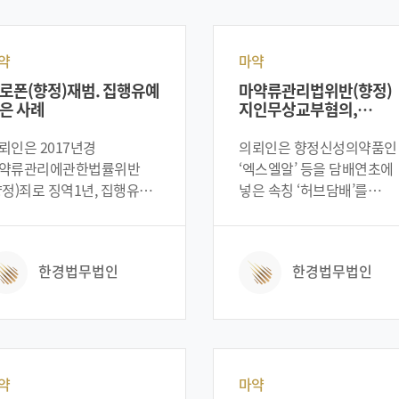
약
마약
로폰(향정)재범. 집행유예
마약류관리법위반(향정)
은 사례
지인무상교부혐의,
기소유예받은 사례
뢰인은 2017년경
의뢰인은 향정신성의약품인
약류관리에관한법률위반
‘엑스엘알’ 등을 담배연초에
향정)죄로 징역1년, 집행유예
넣은 속칭 ‘허브담배’를
년의 형을 선고받아 그 판결이
지인에게 무상으로
정이 되었습니다. 그러다
교부하였다는 혐의로,
뢰인은 지인이 소지하고
마약류관리에관한법률위반
한경법무법인
한경법무법인
던 향정신성의약품인
수사를 받게 되었습니다.
로폰을 1회용 주사기에 넣고
그런데 의뢰인의 경우 정말
로 희석한 후에 본인의 팔
우연찮은 기회에 향정신성
관에 주사하는 방법으로
의약품을 얻게 되어, 자신이
약했다가 발각되어 다시
마약을 쉽게 구할 수 있다는
판을 받게 되었습니다. 특히
위세를 과시하기 위해
약
마약