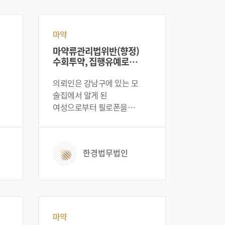
마약
마약류관리법위반(향정)
수회투약, 집행유예로
선처받은 사례
의뢰인은 강남구에 있는 모
술집에서 알게 된
여성으로부터 필로폰을
전달받아 자신의 주거지에서
수회에 걸쳐 필로폰을
죄로
투약했습니다. 그러다 필로폰
한경법무법인
투약혐의가 발각돼 경찰수사를
받게 되었고, 결국 의뢰인은
투약혐의가 인정돼 구공판까지
돼, 구속에 처하여질
위험에까지 처하게
되었습니다. 위 사례는
마약