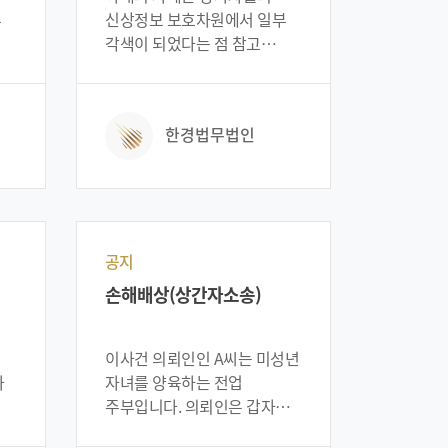
는
되었다는 점 참고 바랍니다.
부
신상정보 보호차원에서 일부
각색이 되었다는 점 참고
보를
바랍니다. 이사건 의뢰인인
이
A씨는 구직활동을 하고 있던
중 구인광고 사이트에서 단순
한경법무법인
서류배달 아르바이트
구인광고를 보고 연락하여
서류배달 일을 하였습니다.
서
그러나 그 일은 보이스피싱
피해자로부터 현금을 수령하여
지정된 계좌로 입금하는
공지
의
일이었습니다. 의뢰인은
손해배상(상간자소송)
보이스피싱 일당으로부터 현금
전달 의뢰를 받은 후
피해자로부터 현금을 받아
이사건 의뢰인인 A씨는 미성년
의
지정받은 계좌로
과
자녀를 양육하는 전업
송금하였습니다. 의뢰인은 이
주부입니다. 의뢰인은 갑자기
을
후 경찰로부터 보이스피싱
출장 및 야근이 많아진 남편을