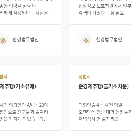
국 의뢰인은 수사기관에
무기징역까지 선고될 수 있
범은 형량을 정할 때
신상정보 보호차원에서 일
미를 잡혔고, 이에 실형을
위기의 상황이었습니다. 위
리하게 적용된다는 사실은
각색이 되었다는 점 참고
하고자 저희 법인으로
사례는 당사자들의 신상정
히 알려진 사실입니다.
바랍니다. 이사건 의뢰인인
아와 사건을 의뢰하기에
보호차원에서 일부분 각색
러나 초범이라 할지라도
대학생 A씨는 친구들과 저녁
렀습니다. 위 사례는
되었다는 점 참고 바랍니다.
소유예 처분을 받기
겸 술자리를 가지게
한경법무법인
한경법무법인
사자들의 신상정보를
하여는 그 범죄가
되었습니다. 의뢰인은
호차원에서 일부분 각색이
대적으로 가벼워야 하며
술자리를 마친 후 귀가를
었다는 점 참고 바랍니다.
범죄에 해당되면 변호사 등
하려고 버스를 타게
문가의 조력을 받아
되었습니다. 버스 정류장에
행하는 것이 유리합니다.
내리려고 한 의뢰인은 자기
히 마약사건에 연루되었다면
자리에 떨어져 있던
범죄
성범죄
벌을 최소화하거나 기소유예
열쇠고리를 발견하고 자신
제추행(기소유예)
준강제추행(불기소처분)
분을 받기위해서는 사건
물건으로 생각하고 가지고
기부터 전문가의 조력을
내리게 되었습니다. 집에
는 것을 추천 드립니다.
도착한 의뢰인은 자신이
사건 의뢰인인 A씨는 20대
의뢰인 A씨는 사건 당일
래의 사례는 당사자들의
가지고온 열쇠고리가 자신
장인으로 친구들과 술자리
오랜만에 만난 대학 동창들
상정보 보호차원에서 일부
것과 비슷하지만 자신의
임을 가지게 되었습니다.
저녁식사 겸 술자리를
색이 되었다는 점 참고
열쇠고리가 가방에 있는 것
뢰인은 술집에서 술을
가졌습니다. 3차까지 이어진