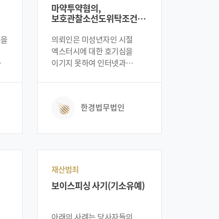
당사자들의 신상정보를
마약투약혐의,
려는
보호차원에서 일부분 각색이
보호관찰소선도위탁조건부
되었다는 점 참고 바랍니다.
기소유예받은 성공사례
폰을
의뢰인은 미성년자인 시절
엑스터시에 대한 호기심을
이기지 못하여 인터넷과
보를
텔레그램을 통해 엑스터시를
이
는
구매하고 투약하였습니다.
결국 의뢰인은 단속이 되었고,
한경법무법인
지
마약류관리에 관한법률위반
(대마)와 마약류관리에 관한
법률위반(향정)투약혐의로
수사를 받게 되었습니다. 이에
,
조금이나마 형량을 감형받기
위해 법무법인 한경
재산범죄
변호인단을 찾아와 변호를
보이스피싱 사기(기소유예)
부탁하였습니다. 위 사례는
당사자들의 신상정보를
보호차원에서 일부분 각색이
아래의 사례는 당사자들의