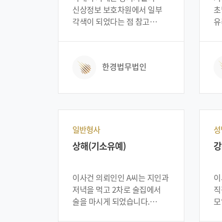
대물사고를 발생시켰습니다.
결
신상정보 보호차원에서 일부
초
결국 의뢰인은 경찰의
덜
각색이 되었다는 점 참고
유
음주단속에 적발되어
면
바랍니다. 의뢰인은 친구와
익
도로교통법위반(음주운전)
찾
얘기를 나누던 중 마약과
그
혐의로 경찰조사를 받게
이르
관련된 이야기를 하게
기
한경법무법인
되었습니다. 특히 의뢰인은
당
되었습니다. 그러던 중 친구는
위
사고당시 혈중알코올농도
보
피의자가 마약을 투약했다는
상
수치가 면허취소 수치인 0.2%
되
오인을 하게 되었고, 그래서
중
를 초과한 상태였습니다. 위
의뢰인을 마약투약범으로
전
사례는 당사자들의 신상정보를
신고까지 하게 되었습니다.
진
보호차원에서 일부분 각색이
그로인해 의뢰인은
특
일반형사
성
되었다는 점 참고 바랍니다.
향정신성의약품 마약을
처
상해(기소유예)
강
투약했다는 혐의로 수사기관에
처
수사를 받기에 이르렀습니다.
초
하지만 의뢰인은 마약을
받
이사건 의뢰인인 A씨는 지인과
이
투약한 적이 없었기에 매우
아
저녁을 먹고 2차로 술집에서
직
억울한 입장이었고, 이에
신
술을 마시게 되었습니다.
모
혐의를 벗기위해 다급히 저희
각
술자리를 파하고 귀가하던 중
의