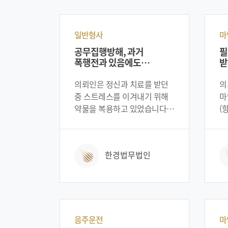
일반형사
마
공무집행방해, 과거
필
폭행전과 있음에도
받
집행유예선고
의뢰인은 정신과 치료를 받던
의
중 스트레스를 이겨내기 위해
마
약물을 복용하고 있었습니다.
(
그러던 중 우연한 기회에
2
지인들과 갖게된 술자리에서
확
과음을 하였고, 약물의
의
한경법무법인
영향으로 인해 자신도
있
기억하지 못하는 상황에서
필
자신의 난동을 막기위해
물
출동한 경찰관에게 폭행을
혈
가하게 된 상황이었습니다.
투
이로 인해서 의뢰인은 형법상
재
음주운전
마