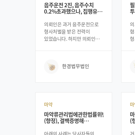
공무집행방해죄 혐의로 기소가
의
음주운전 2진, 음주수치
필
되었습니다. 그런데 문제는
형
0.2%초과했으나, 집행유예
투
의뢰인의 경우 과거 폭행으로
되
판결
집
형사처벌을 받은 전과가 있어
물
의뢰인은 과거 음주운전으로
의
실형을 선고받을 가능성이
가
형사처벌을 받은 전력이
혐
높았습니다. 그래서 의뢰인은
상태
있었습니다. 하지만 의뢰인은
형
변호인을 찾아와 조력을
당
처벌받은 후에는 다시는
상
구하였습니다. 위 사례는
보
음주운전을 하지 않을 결심을
불
당사자들의 신상정보를
되
하여 늘 대리운전을 이용하여
텔
한경법무법인
보호차원에서 일부분 각색이
왔습니다. 그러던 어느 날,
메
되었다는 점 참고 바랍니다.
무리한 업무로 피곤했던 찰라,
글
직장동료들과 회식을 하면서
재
술을 마시게 되었고,
심
대리운전을 호출하였으나
필
본인도 기억하지 못하는
특
마약
마
사이에 운전대를 잡게
그
마약류관리법에관한법률위반
마
되었습니다. 다행히
일
(향정), 결백증명해
(
과속하지는 아니하였지만,
자
무혐의처분
신호대기중이던 차량을 충격해
방
아래의 사례는 당사자들의
거