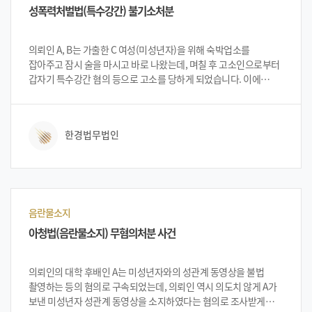
성폭력처벌법(특수강간) 불기소처분
의뢰인 A, B는 가출한 C 여성(미성년자)을 위해 숙박업소를
잡아주고 잠시 술을 마시고 바로 나왔는데, 며칠 후 고소인으로부터
갑자기 특수강간 혐의 등으로 고소를 당하게 되었습니다. 이에
의뢰인들은 C를 만나 사실대로 특수강간 사실이 없다는 취지의
사실확인서를 받았으나, 그럼에도 C는 몇 년 후 다시 예전 사건을
문제 삼으며 진술을 번복하게 됩니다. 당황한 의뢰인은 도움을
한경법무법인
받고자 법무법인 한경에 내방하여 변호사상담을 받게 되었습니다.
음란물소지
아청법(음란물소지) 무혐의처분 사건
의뢰인의 대학 후배인 A는 미성년자와의 성관계 동영상을 불법
촬영하는 등의 혐의로 구속되었는데, 의뢰인 역시 의도치 않게 A가
보낸 미성년자 성관계 동영상을 소지하였다는 혐의로 조사받게