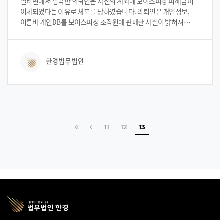
필리핀에서 입국한 의뢰인은 자신의 계좌에 보이스피싱 피해금이
이체되었다는 이유로 체포를 당하였습니다. 의뢰인은 개인정보,
이른바 개인DB를 보이스피싱 조직원에 판매한 사실이 밝혀져
경찰의 의심은 증폭되었고 결국 사기방조죄 등의 범죄사실로
구속되었습니다. 구속 이후 저희 법무법인 한경의 변호인팀이 이
사건을 의뢰받았고, 저희 변호인팀은 구체적으로 사건을
한경법무법인
검토하였습니다. 검토하여본 결과, 의뢰인은 보이스피싱 조직원이
아닌 점을 확신하게 되었으며 사기방조죄에 대한 무혐의처분을
받기 위해 다각도로 노력하였습니다.
처음으로
이전 페이지
페이지
페이지
11
12
13