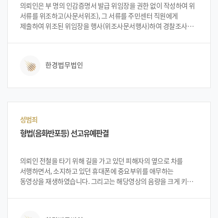
의뢰인은 부 명의 인감증명서 발급 위임장을 권한 없이 작성하여 위
서류를 위조하고(사문서위조), 그 서류를 주민센터 직원에게
제출하여 위조된 위임장을 행사(위조사문서행사)하여 경찰조사를
받게 되었습니다. 의뢰인이 그의 부가 사망하자, 상속재산을
정리하던 중 부 명의의 은행계좌에 남아있는 미화 달러를 인출하는
과정에서 발생한 사건이었습니다. 의뢰인은 인감증명서 발급위임장
한경법무법인
및 동의서를 직접 작성하며, 그 정을 모르는 주민센터 담당직원에게
마치 진정하게 성립한 ‘인감증명서 발급 위임장 또는 미성년자의
법정대리인, 한정후견인 및 성년후견인 동의서’인 것처럼 제출하여
이를 행사하였는데, 이는 벌금형 이상의 처벌을 받을 수 있는 중대
사건이었습니다. 이에, 의뢰인은 처벌을 원치 않아 법무법인 한경을
찾게 되었습니다.
성범죄
형법(음화반포등) 선고유예판결
의뢰인 전철을 타기 위해 길을 가고 있던 피해자의 옆으로 차를
서행하면서, 소지하고 있던 휴대폰에 중요부위를 애무하는
동영상을 재생하였습니다. 그리고는 해당영상의 음량을 크게 키워
피해자를 비롯한 다수의 사람들이 볼 수 있도록 조수석 창문을 열고
위 휴대폰을 손으로 쥔 채 팔을 조수석 창문쪽으로 길게 뻗어
피해자에게 위 영상을 보여주었습니다. 의뢰인은 음란한 영상을