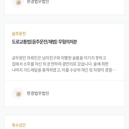
한경법무법인
재생한 휴대폰을 공연히 전시하였다는 내용으로 경찰조사를 받게
되었습니다.
음주운전
도로교통법(음주운전/재범) 무혐의처분
공무원인 의뢰인은 남자친구와 이별한 슬픔을 이기지 못하고
집에서 소주를 마신 뒤 운전하여 광안리로 갔습니다. 술에 취한
나머지 가드레일을 충격하였고, 이를 수상히 여긴 뒷 차량이 경찰에
신고하여 경찰이 출동하였습니다. 한편 광인리에 도착한 의뢰인은
차량을 주차하였고, 우연히 지인을 만나 호프집에서 맥주를 더
마시게 되었습니다. 노래방까지 갔다가 집에 가기 위해 대리운전을
한경법무법인
부른 뒤 주차된 차량으로 이동하였는데, 거기서 출동하여 기다리고
있던 경찰에 의해 적발되었습니다. 호흡측정을 하였는데 0.196%의
측정결과가 나오는 바람에 도로교통법 위반(음주운전)으로
입건되었습니다.
특수강간