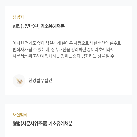
것이지 강제적인 어떠한 행위도 없다며 억울함을 호소하였습니다.
그러나, 수사기관에서는 의뢰인의 말 보다는 피해자의 말에 무게를
두고 수사를 하고 있어, 심각성을 느낀 의뢰인은 법무법인한경에
성범죄
내방하여 변호사팀의 조력을 받게 되었습니다.
형법(공연음란) 기소유예처분
어떠한 전과도 없이 성실하게 살아온 사람으로서 한순간의 실수로
범죄자가 될 수 있는데, 상속재산을 정리하던 중이라 하더라도
사문서를 위조하여 행사하는 행위는 중대 범죄라는 것을 알 수
있었던 사안이었습니다.
한경법무법인
재산범죄
형법(사문서위조등) 기소유예처분