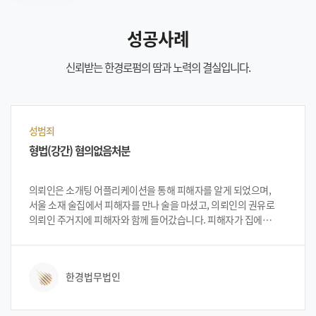
성공사례
신뢰받는 한경로펌의 땀과 노력의 결실입니다.
성범죄
형법(강간) 혐의없음처분
의뢰인은 소개팅 어플리케이션을 통해 피해자를 알게 되었으며,
서울 소재 술집에서 피해자를 만나 술을 마셨고, 의뢰인의 권유로
의뢰인 주거지에 피해자와 함께 들어갔습니다. 피해자가 집에
들어오자 겉옷을 벗고 술은 마시지 않은 채 침대에 누웠고, 의뢰인은
피해자 옆에 함께 누워 잠자리를 가졌습니다. 이튿날, 의뢰인은
피해자로부터 ‘강제적으로 자신을 눕힌 뒤 간음을 하였다.’는
한경법무법인
내용으로 강간 고소를 당하게 됐습니다. 의뢰인은 피해자를 만나
술을 마시고 자연스레 손을 잡은 사실이 있었으나 피해자가 기억을
하지 못할 정도로 취한 상태는 아니었고, 각자 옷을 벗고 성관계를 한