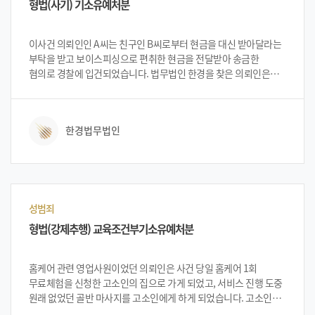
형법(사기) 기소유예처분
이사건 의뢰인인 A씨는 친구인 B씨로부터 현금을 대신 받아달라는
부탁을 받고 보이스피싱으로 편취한 현금을 전달받아 송금한
혐의로 경찰에 입건되었습니다. 법무법인 한경을 찾은 의뢰인은
범죄인지 몰랐고 딱 한번 했으며 경제적 이익도 취하지 않았다는
취지로 상담을 진행하였습니다. 법무법인 한경 변호인단은 최대한
범의가 없었다는 사실을 어필하여 불기소 처분이 나올 수 있도록
한경법무법인
노력하고, 예비적으로 미필적 고의 등이 인정될 시 사건의 경미함,
편취의 고의가 없었고 편취한 금액도 없다는 부분 등의 이유로
기소유예 방향으로 진행해보자고 상담 하였고 이에 의뢰인은
법무법인 한경을 선임하여 진행하게 되었습니다.
성범죄
형법(강제추행) 교육조건부기소유예처분
홈케어 관련 영업사원이었던 의뢰인은 사건 당일 홈케어 1회
무료체험을 신청한 고소인의 집으로 가게 되었고, 서비스 진행 도중
원래 없었던 골반 마사지를 고소인에게 하게 되었습니다. 고소인은
의뢰인의 회사로 연락하여 불쾌함을 표시하였고, 이후 의뢰인은