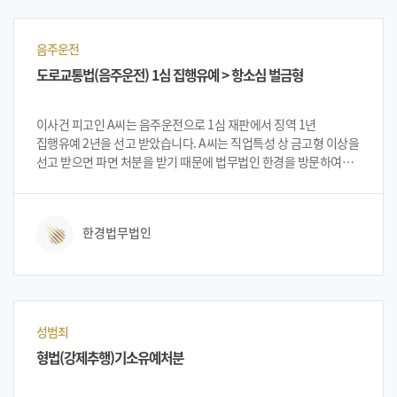
음주운전
도로교통법(음주운전) 1심 집행유예 > 항소심 벌금형
이사건 피고인 A씨는 음주운전으로 1심 재판에서 징역 1년
집행유예 2년을 선고 받았습니다. A씨는 직업특성 상 금고형 이상을
선고 받으면 파면 처분을 받기 때문에 법무법인 한경을 방문하여
항소심에서 벌금형이 가능한지 문의 하였습니다. 의뢰인과 상담을
진행한 법무법인 한경 변호인단은 1심 판결에 대하여 양형부당을
주장하여 항소심에서 벌금형 가능하다고 의뢰인에게 설명 드렸고
한경법무법인
이에 의뢰인은 한경에 사건을 의뢰하게 되었습니다.
성범죄
형법(강제추행)기소유예처분