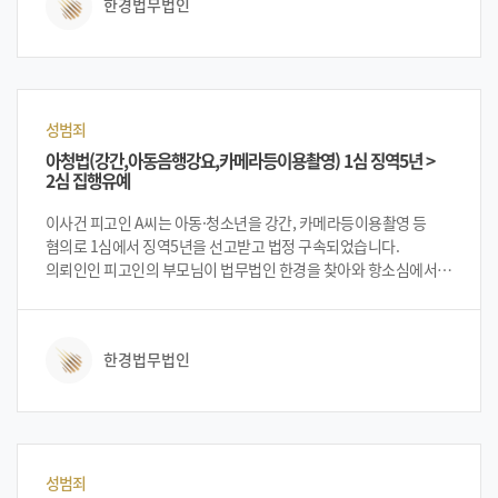
한경법무법인
가능하다고 설명 드렸고 의뢰인 A씨는 이에 법무법인 한경에 의뢰를
하게 되었습니다.
성범죄
아청법(강간,아동음행강요,카메라등이용촬영) 1심 징역5년 >
2심 집행유예
이사건 피고인 A씨는 아동·청소년을 강간, 카메라등이용촬영 등
혐의로 1심에서 징역5년을 선고받고 법정 구속되었습니다.
의뢰인인 피고인의 부모님이 법무법인 한경을 찾아와 항소심에서
감형, 또는 집행유예 가능성에 대하여 상담을 하였습니다. 법무법인
한경 변호인단은 1심 사건을 검토 후 강간혐의에 대하여는 사실오인
주장을 하고, 나머지 부분은 인정 후 피해자와 합의해서 양형부당을
한경법무법인
주장하여 집행유예를 노려보는 방향으로 상담을 하였습니다. 이에
의뢰인의 부모님은 법무법인 한경에 사건을 의뢰하게 되었습니다.
성범죄