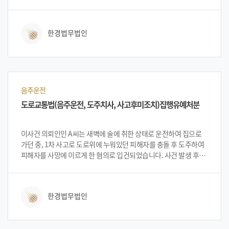
방문하여 혐의를 인정하고 반성하고 있으나 앞으로 취업 등에
지장이 생기지 않도록 기소유예를 받기 원하였습니다.
한경법무법인
음주운전
도로교통법(음주운전, 도주치사, 사고후미조치)집행유예처분
이사건 의뢰인인 A씨는 새벽에 술에 취한 상태로 운전하여 집으로
가던 중, 1차 사고로 도로위에 누워있던 피해자를 충돌 후 도주하여
피해자를 사망에 이르게 한 혐의로 입건되었습니다. 사건 발생 후
법무법인 한경을 찾아온 의뢰인과 상담한 변호인단은 의뢰인의
진술 등을 토대로 1) 음주 사실은 인정하나, 그 장소에서 차량을
정차한 후 구조과정을 지켜보았고 사건 처리를 위하여 자리를
한경법무법인
이동하여 전화를 거는 중이었으며, 2) 1차사고 후 피해자가 도로에
누워있어 미처 발견하지 못하고 2차사고가 난 정황, 3) 3차사고 까지
난 상황이라 피해자 사망에 대한 책임을 혼자 부담하기 어렵다는 점