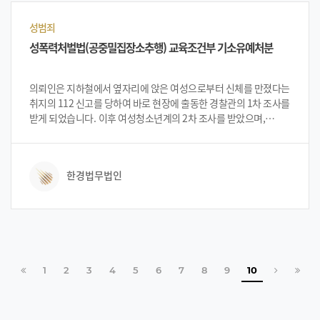
성범죄
성폭력처벌법(공중밀집장소추행) 교육조건부 기소유예처분
의뢰인은 지하철에서 옆자리에 앉은 여성으로부터 신체를 만졌다는
취지의 112 신고를 당하여 바로 현장에 출동한 경찰관의 1차 조사를
받게 되었습니다. 이후 여성청소년계의 2차 조사를 받았으며,
상황의 심각성을 느끼고 한경에 사건을 의뢰하였습니다.
한경법무법인
처음으로
페이지
페이지
페이지
페이지
페이지
페이지
페이지
페이지
페이지
다음 페이지
마지막
1
2
3
4
5
6
7
8
9
10