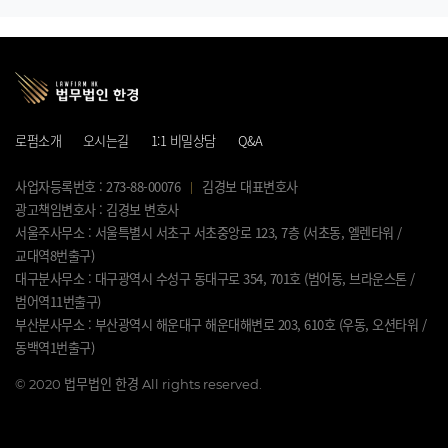
로펌소개
오시는길
1:1 비밀상담
Q&A
사업자등록번호 : 273-88-00076
김경보 대표변호사
광고책임변호사 : 김경보 변호사
서울주사무소 : 서울특별시 서초구 서초중앙로 123, 7층 (서초동, 엘렌타워 /
교대역8번출구)
대구분사무소 : 대구광역시 수성구 동대구로 354, 701호 (범어동, 브라운스톤 /
범어역11번출구)
부산분사무소 : 부산광역시 해운대구 해운대해변로 203, 610호 (우동, 오션타워 /
동백역1번출구)
©
2020 법무법인 한경 All rights reserved.