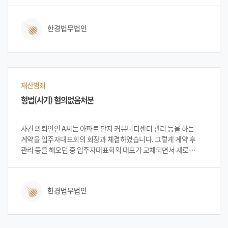
강제추행 혐의로 입건되었습니다. 입건된 후 의뢰인은 법무법인
한경을 찾아 대처 방안 등을 상담한 후, 법무법인 한경의
한경법무법인
변호인단으로부터 상황의 긴급성 및 중요성 설명을 들은 뒤
법무법인 한경에 사건 의뢰를 하였습니다.
재산범죄
형법(사기) 혐의없음처분
사건 의뢰인인 A씨는 아파트 단지 커뮤니티센터 관리 등을 하는
계약을 입주자대표회의 회장과 체결하였습니다. 그렇게 계약 후
관리 등을 해오던 중 입주자대표회의 대표가 교체되면서 새로
부임한 대표회의 회장이 의뢰인 A씨를 상대로 인건비, 관리비 등을
편취하였다는 취지로 사기고소를 하였습니다. 피소를 당한 A씨는
법무법인 한경을 찾아 변호인단과 상담을 진행하게 되었습니다.
한경법무법인