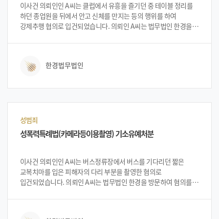
이사건 의뢰인인 A씨는 클럽에서 유흥을 즐기던 중 테이블 정리를
하던 종업원을 뒤에서 안고 신체를 만지는 등의 행위를 하여
강제추행 협의로 입건되었습니다. 의뢰인 A씨는 법무법인 한경을
방문하여 혐의를 인정하고 반성하고 있으나, 성범죄 전과가 생기면
취업문제 등에 지장이 생길까봐 크게 걱정하였습니다. 상담을 진행
한 변호인단은 기존 사례를 설명 드리며 기소유예 가능하다고 설명
한경법무법인
드렸고 의뢰인 A씨는 이에 법무법인 한경에 의뢰를 하게
되었습니다.
성범죄
성폭력특례법(카메라등이용촬영) 기소유예처분
이사건 의뢰인인 A씨는 버스정류장에서 버스를 기다리던 짧은
교복치마를 입은 피해자의 다리 부분을 촬영한 혐의로
입건되었습니다. 의뢰인 A씨는 법무법인 한경을 방문하여 혐의를
인정하고 반성하고 있으나 성범죄 전과가 생기면 직업을 잃을 수
있고 평생 꼬리표를 달고 살아야 하는 부분에 크게 걱정하였습니다.
상담을 진행 한 변호인단은 기존 사례를 설명 드리며 기소유예