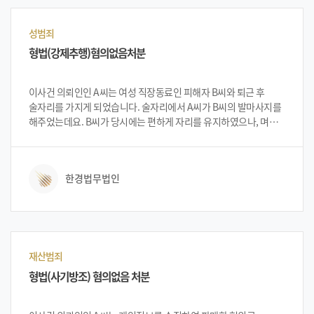
등에 초점을 두고, 피해자와의 합의 등을 중심으로 최소한의 처벌을
받는 방향으로 변론방법을 설명 드렸습니다.
성범죄
형법(강제추행)혐의없음처분
이사건 의뢰인인 A씨는 여성 직장동료인 피해자 B씨와 퇴근 후
술자리를 가지게 되었습니다. 술자리에서 A씨가 B씨의 발마사지를
해주었는데요. B씨가 당시에는 편하게 자리를 유지하였으나, 며칠
후 A씨를 강제추행으로 고소하였습니다. 고소를 당해 경찰로부터
연락을 받은 A씨는 법무법인 한경을 방문하여 전문 변호사와 상담을
진행하였습니다. 법무법인 한경 변호인단은 당시 사건상황을 듣고
한경법무법인
무혐의처분을 충분히 받을 수 있다고 설명하고 사건을 진행하게
되었습니다.
재산범죄
형법(사기방조) 혐의없음 처분