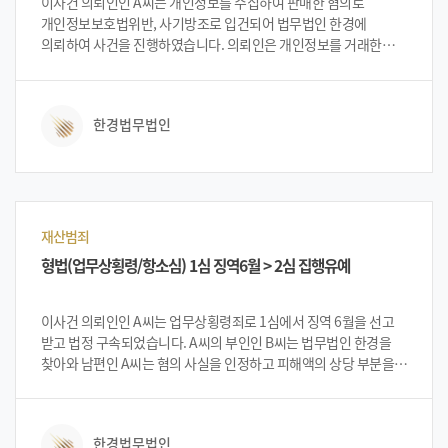
이사건 의뢰인인 A씨는 개인정보를 수집하여 판매한 혐의로
개인정보보호법위반, 사기방조로 입건되어 법무법인 한경에
의뢰하여 사건을 진행하였습니다. 의뢰인은 개인정보를 거래한
것은 인정하나 보이스피싱에 이용될 줄 몰랐다며 사기방조 혐의를
부인하였는데요. 법무법인 한경 변호인단은 의뢰인에게 사기방조
혐의에 대하여는 다투어서 무혐의처분을 충분히 받을 수 있다고
한경법무법인
설명하고 사건을 진행하게 되었습니다.
재산범죄
형법(업무상횡령/항소심) 1심 징역6월 > 2심 집행유예
이사건 의뢰인인 A씨는 업무상횡령죄로 1심에서 징역 6월을 선고
받고 법정 구속되었습니다. A씨의 부인인 B씨는 법무법인 한경을
찾아와 남편인 A씨는 혐의 사실을 인정하고 피해액의 상당 부분을
변제하고 합의 하였는데도 법정 구속되어 어떻게 진행하면 좋을지
상담 하였습니다. 법무법인 한경 변호인단은 항소심 진행하면서
보석신청과 동시에 양형부당을 주장하여 집행유예 선고를 목표로
한경법무법인
진행하자고 설명 드렸고 설명을 들은 의뢰인은 법무법인 한경에