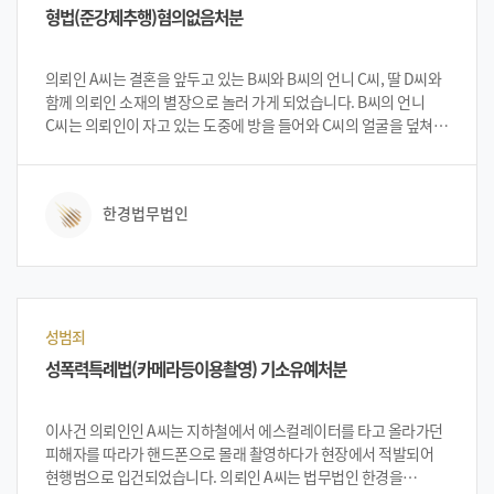
형법(준강제추행)혐의없음처분
의뢰인 A씨는 결혼을 앞두고 있는 B씨와 B씨의 언니 C씨, 딸 D씨와
함께 의뢰인 소재의 별장으로 놀러 가게 되었습니다. B씨의 언니
C씨는 의뢰인이 자고 있는 도중에 방을 들어와 C씨의 얼굴을 덮쳐
다리를 올려 C씨에게 수치심과 위협감을 주었으며, 의뢰인 A씨가
C씨를 강제로 추행을 하였다 하여 고소를 하였습니다. 준강제추행
혐의로 입건 된 A씨는 입건 된 후 한 차례의 조사를 혼자 받았지만,
한경법무법인
혼자 사건을 진행하기에는 무리가 있다고 판단한 후 억울함을
표시하며 도움을 받고자 법무법인 한경을 찾아 대처 방안 등을
상담하였습니다. 법무법인 한경의 변호인단은 A씨의 무혐의 입증
가능성에 대하여 설명하였고, 이에 의뢰인 A씨는 법무법인 한경에
사건 의뢰를 하였습니다. 의뢰인 또한 정신적, 경제적 고통으로
무혐의 입증을 원하였고, 변호사 상담을 통하여 무혐의 입증 목표로
성범죄
사건 진행을 하였습니다.
성폭력특례법(카메라등이용촬영) 기소유예처분
이사건 의뢰인인 A씨는 지하철에서 에스컬레이터를 타고 올라가던
피해자를 따라가 핸드폰으로 몰래 촬영하다가 현장에서 적발되어
현행범으로 입건되었습니다. 의뢰인 A씨는 법무법인 한경을