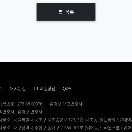
목록
개
오시는길
1:1 비밀상담
Q&A
번호 : 273-88-00076
김경보 대표변호사
변호사 : 김경보 변호사
무소 : 서울특별시 서초구 서초중앙로 123, 7층 (서초동, 엘렌타워 / 교대역
무소 : 대구광역시 수성구 동대구로 354, 701호 (범어동, 브라운스톤 / 범