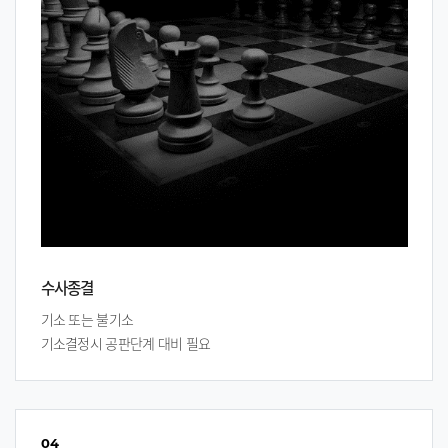
수사종결
기소 또는 불기소
기소결정시 공판단계 대비 필요
04