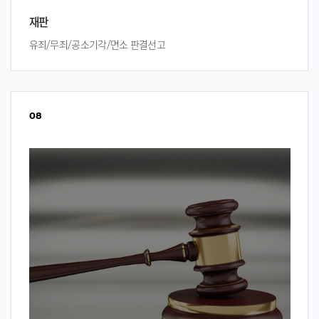
재판
유죄/무죄/공소기각/면소 판결선고
08