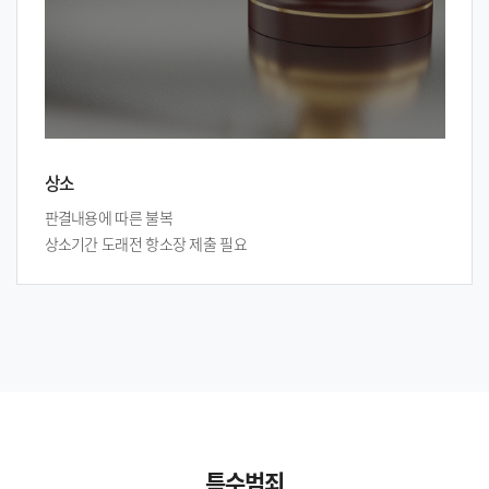
상소
판결내용에 따른 불복
상소기간 도래전 항소장 제출 필요
특수범죄