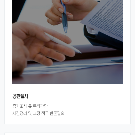
공판절차
증거조사 유·무죄판단
사건정리 및 교정 적극 변론필요