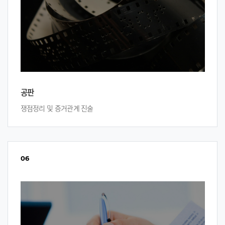
공판
쟁점정리 및 증거관계 진술
06