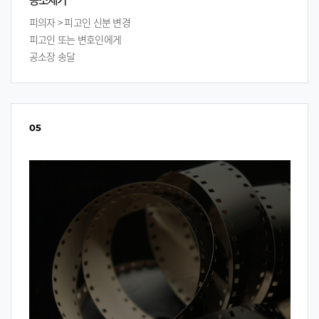
피의자 > 피고인 신분 변경
피고인 또는 변호인에게
공소장 송달
05