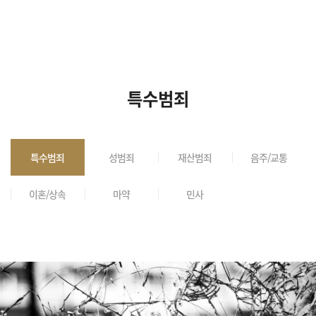
특수범죄
특수범죄
성범죄
재산범죄
음주/교통
이혼/상속
마약
민사