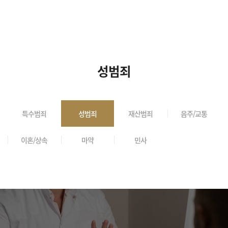
성범죄
특수범죄
성범죄
재산범죄
음주/교통
이혼/상속
마약
민사