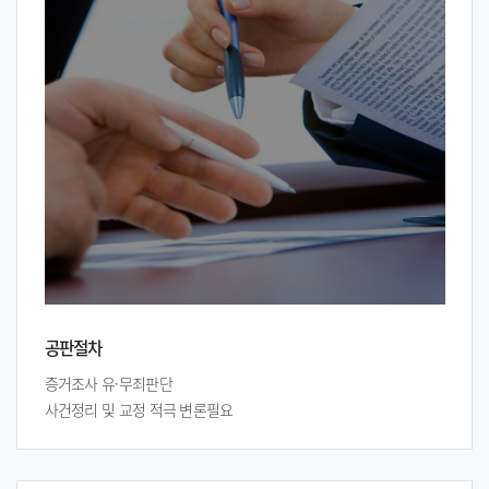
공판절차
증거조사 유·무죄판단
사건정리 및 교정 적극 변론필요