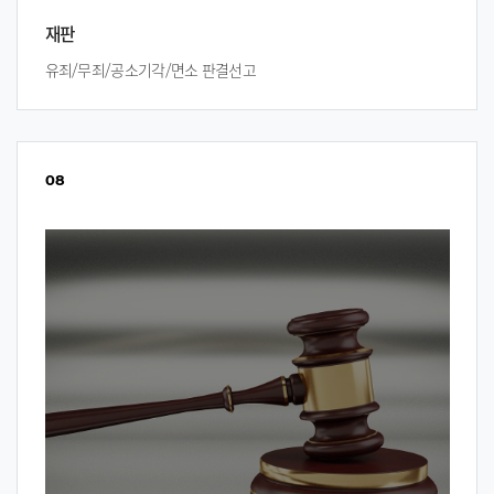
재판
유죄/무죄/공소기각/면소 판결선고
08