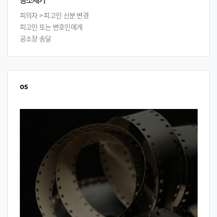
피의자 > 피고인 신분 변경
피고인 또는 변호인에게
공소장 송달
05