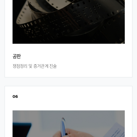
공판
쟁점정리 및 증거관계 진술
06