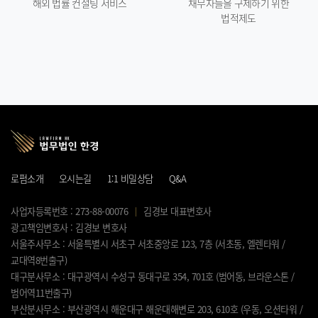
해외 법률 컨설팅 서비스
채무자들을 구제하기 위한
법적제도
로펌소개
오시는길
1:1 비밀상담
Q&A
사업자등록번호 : 273-88-00076
김경보 대표변호사
광고책임변호사 : 김경보 변호사
서울주사무소 : 서울특별시 서초구 서초중앙로 123, 7층 (서초동, 엘렌타워 /
교대역8번출구)
대구분사무소 : 대구광역시 수성구 동대구로 354, 701호 (범어동, 브라운스톤 /
범어역11번출구)
부산분사무소 : 부산광역시 해운대구 해운대해변로 203, 610호 (우동, 오션타워 /