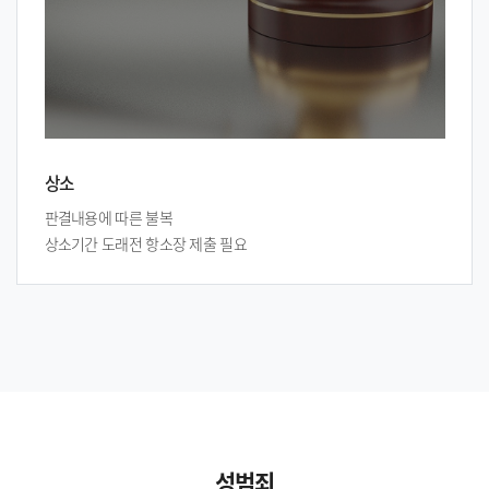
상소
판결내용에 따른 불복
상소기간 도래전 항소장 제출 필요
성범죄