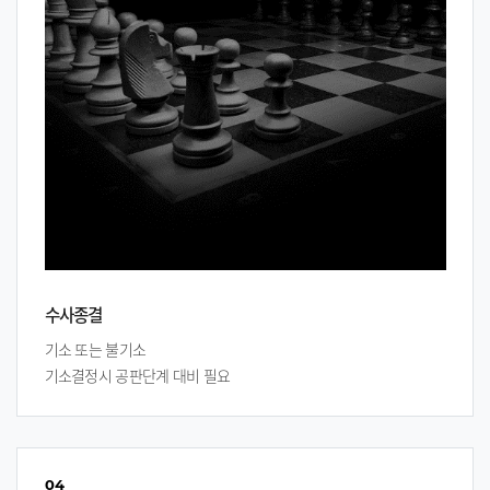
수사종결
기소 또는 불기소
기소결정시 공판단계 대비 필요
04