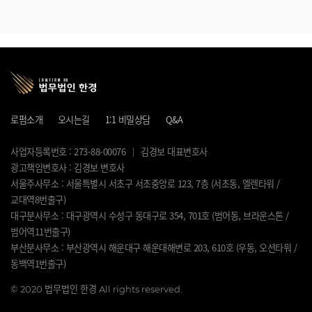
로펌소개
오시는길
1:1 비밀상담
Q&A
사업자등록번호 : 273-88-00076
김경보 대표변호사
광고책임변호사 : 김경보 변호사
서울주사무소 : 서울특별시 서초구 서초중앙로 123, 7층 (서초동, 엘렌타워 /
교대역8번출구)
대구분사무소 : 대구광역시 수성구 동대구로 354, 701호 (범어동, 브라운스톤 /
범어역11번출구)
부산분사무소 : 부산광역시 해운대구 해운대해변로 203, 610호 (우동, 오션타워 /
동백역1번출구)
©
2020 법무법인 한경 All rights reserved.