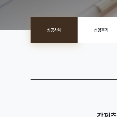
성공사례
선임후기
강제추