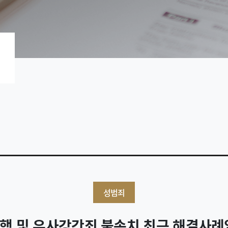
성범죄
행 및 유사강간죄 불송치 최근 해결사례