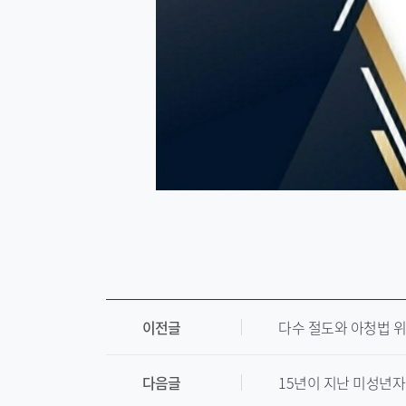
이전글
다수 절도와 아청법 위
다음글
15년이 지난 미성년자