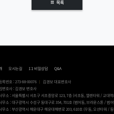
목록
개
오시는길
1:1 비밀상담
Q&A
번호 : 273-88-00076
김경보 대표변호사
변호사 : 김경보 변호사
무소 : 서울특별시 서초구 서초중앙로 123, 7층 (서초동, 엘렌타워 / 교대역
무소 : 대구광역시 수성구 동대구로 354, 701호 (범어동, 브라운스톤 / 범
무소 : 부산광역시 해운대구 해운대해변로 203, 610호 (우동, 오션타워 / 