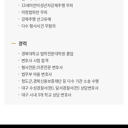
13세미만미성년자강제추행 무죄
아청법위반 무죄
강제추행 선고유예
다수 형사사건 무혐의
경력
경북대학교 법학전문대학원 졸업
변호사 시험 합격
형사전문,이혼전문 변호사
법무부 마을 변호사
청도군,경북신용보증재단 등 다수 기관 소송 수행
대구 수성경찰서(현), 달서경찰서(전) 상담변호사
대구 시내 3개 학교 상담 변호사