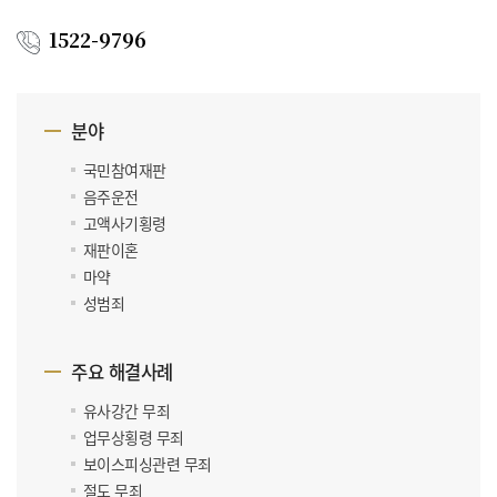
1522-9796
분야
국민참여재판
음주운전
고액사기횡령
재판이혼
마약
성범죄
주요 해결사례
유사강간 무죄
업무상횡령 무죄
보이스피싱관련 무죄
절도 무죄