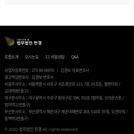
로펌소개
오시는길
1:1 비밀상담
Q&A
사업자등록번호 : 273-88-00076
김경보 대표변호사
광고책임변호사 : 김경보 변호사
서울주사무소 : 서울특별시 서초구 서초중앙로 123, 7층 (서초동, 엘렌타워 /
교대역8번출구)
대구분사무소 : 대구광역시 수성구 동대구로 354, 701호 (범어동, 브라운스톤 /
범어역11번출구)
부산분사무소 : 부산광역시 해운대구 해운대해변로 203, 610호 (우동, 오션타워 /
동백역1번출구)
©
2020 법무법인 한경 All rights reserved.