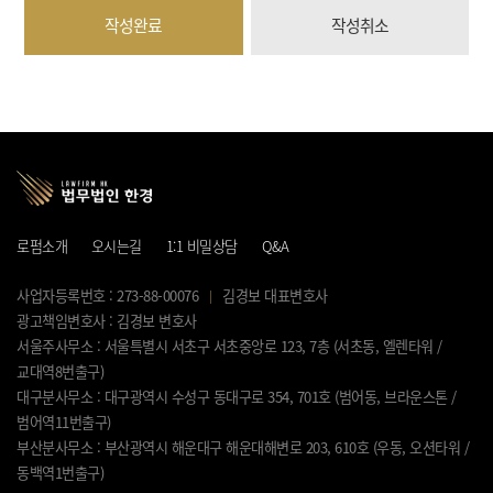
작성완료
작성취소
로펌소개
오시는길
1:1 비밀상담
Q&A
사업자등록번호 : 273-88-00076
김경보 대표변호사
광고책임변호사 : 김경보 변호사
서울주사무소 : 서울특별시 서초구 서초중앙로 123, 7층 (서초동, 엘렌타워 /
교대역8번출구)
대구분사무소 : 대구광역시 수성구 동대구로 354, 701호 (범어동, 브라운스톤 /
범어역11번출구)
부산분사무소 : 부산광역시 해운대구 해운대해변로 203, 610호 (우동, 오션타워 /
동백역1번출구)