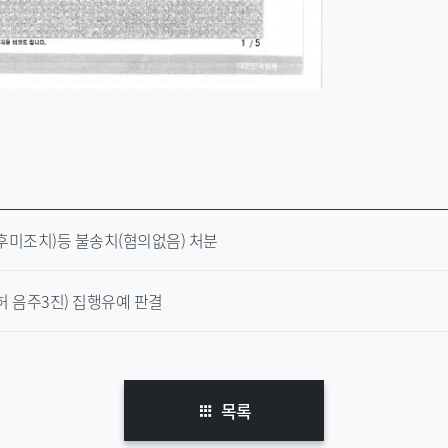
미조치)등 불송치(혐의없음) 처분
 음주3진) 집행유예 판결
목록