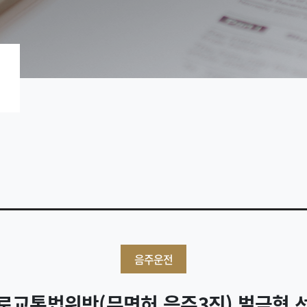
음주운전
로교통법위반(무면허 음주3진) 벌금형 