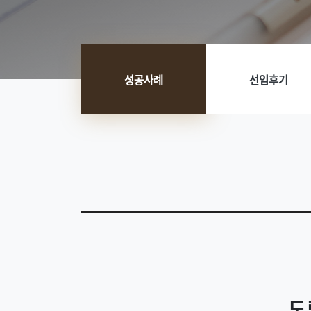
성공사례
선임후기
도