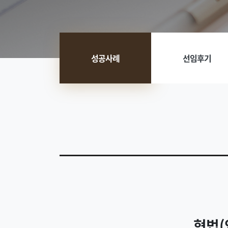
성공사례
선임후기
형법(