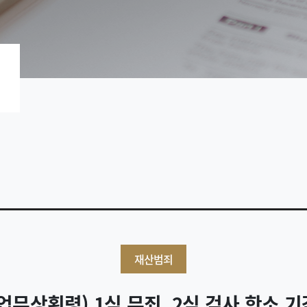
재산범죄
업무상횡령) 1심 무죄, 2심 검사 항소 