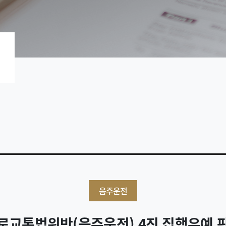
음주운전
로교통법위반(음주운전) 4진 집행유예 