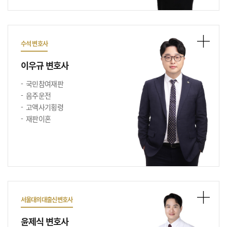
수석 변호사
이우규 변호사
국민참여재판
음주운전
고액사기횡령
재판이혼
서울대의대출신변호사
윤제식 변호사