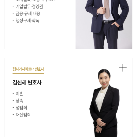
기업법무∙경영권
금융∙규제 대응
행정구제∙학폭
형사가사파트너변호사
김신혜 변호사
이혼
상속
성범죄
재산범죄